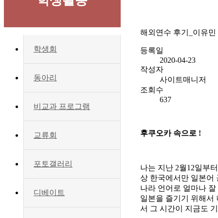
학생활동
해외연수 후기_이유민
학생회
등록일
2020-04-23
작성자
동아리
사이트매니저
조회수
637
비교과 프로그램
후쿠오카 속으로 !
교류회
포토갤러리
나는 지난 2월12일부
상 한국에서만 일본어 
나라 언어로 얼마나 잘 
디베이트
일본을 즐기기 위해서 
서 그 시간이 지금도 