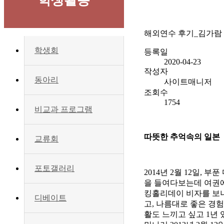
학생활동
해외연수 후기_김가람
학생회
등록일
2020-04-23
작성자
동아리
사이트매니저
조회수
1754
비교과 프로그램
따뜻한 추억속의 일본
교류회
포토갤러리
2014년 2월 12일,
을 들여다보는데 여권에는
킹홀리데이 비자를 보니
디베이트
고, 나름대로 좋은 경
활도 느끼고 싶고 1년