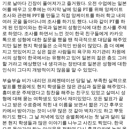
기로 날마다 긴장이 풀어져가고 즐거웠다. 오전 수업에는 일본
어를 배우고 오후에는 마지막 날에 있을 PT를 위해 앙케이트
조사와 관련해 PPT를 만들고 직접 앙케이트를 하러 학교 내의
여러 곳을 돌아다니며 조사를 하기도 했다. 나와 같이 PT를 하
게 된 민정이와는 한국과 일본의 성형인식에 대한 조사를 주제
로 하였다. 조사를 하면서 느낀 것이 한국 친구들에게 카카오
톡으로 성형에 대한 질문을 했을 땐 적극적으로 대답을 해주었
지만 일본 현지 학생들은 소극적인 반응이 많았다. 좀 더 예뻐
지고 멋있어지고 싶은 젊은 사람들의 욕구와 자기관리 차원에
서의 성형이 한국에서는 유행하고 있어 일본의 젊은 층도 그러
할 거라고 예상했던 내 생각과는 정반대로 일본은 성형에 대한
인식이 그다지 개방적이지 않음을 알 수 있었다.
부슬부슬 비가 내리던 프레젠테이션 당일 날, 부족한 실력으로
발표를 했음에도 현지 학생들은 많은 관심과 질문을 해주었다.
흥미로운 주제였다고 칭찬을 해주는 친구도 있었고 살며시 성
형에 대해 묻는 여학생도 있어서 재미있었다. 모든 발표가 끝
나고 받은 수료증에 적힌 내 이름을 보면서 짧은 기간 후쿠오
카에서 받아가는 것이 너무 많은 것 같아 벅차기도 하고 뿌듯
하기도 했다. 그 날 저녁에 있던 송별회에서는 첫 날과 달리 일
본 현지 학생들과 많은 이야기를 나누고 사진도 찍었다. 한국
으로 돌아가야 하는 아쉬움을 전하며 다시 후쿠오카에 놀러 올