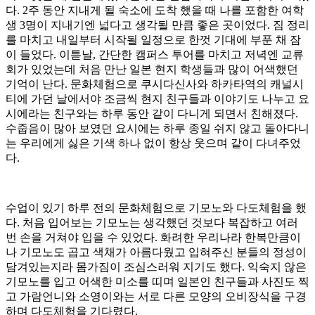
다. 2주 동안 지내게 될 숙소에 도착 했을 때 나를 포함한 여학
생 3명이 지내기엔 넓다고 생각될 만큼 좋은 곳이었다. 짐 정리
를 마치고 내일부터 시작될 일정으로 한껏 기대에 부푼 채 잠
이 들었다. 이튿날, 간단한 캠퍼스 투어를 마치고 저녁엔 교류
회가 있었는데 처음 만난 일본 현지 학생들과 많이 어색했던
기억이 난다. 문화체험으로 쿠시다신사와 하카타역의 캐널시
티에 가던 날에서야 조금씩 현지 친구들과 이야기도 나누고 요
시에라는 친구와는 하루 동안 같이 다니게 되면서 친해졌다.
수줍음이 많아 보였던 요시에는 하루 종일 쉬지 않고 돌아다니
는 우리에게 싫은 기색 하나 없이 항상 웃으며 같이 다녀주었
다.
수업이 있기 하루 전의 문화체험으로 기모노와 다도체험을 했
다. 처음 입어보는 기모노는 생각했던 것보다 복잡하고 여러
번 손을 거쳐야 입을 수 있었다. 화려한 우리나라 한복만큼이
나 기모노도 곱고 색채가 아름다웠고 입혀주신 분들의 정성이
담겨있는지라 몸가짐이 조심스러워 지기도 했다. 익숙지 않은
기모노를 입고 어색한 미소를 띠며 일본인 친구들과 사진도 찍
고 가람언니와 소영이와는 서로 다른 모양의 오비장식을 구경
하며 다도체험을 기다렸다.